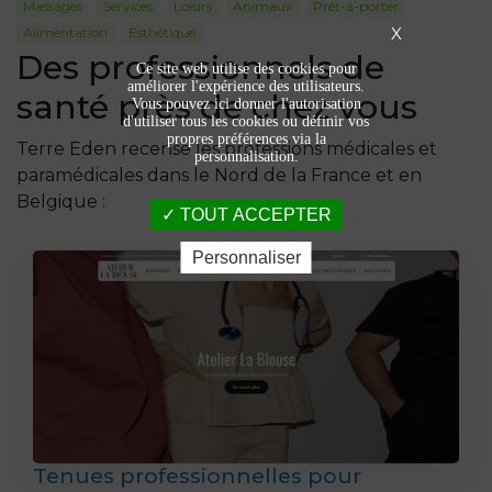
Massages
Services
Loisirs
Animaux
Prêt-à-porter
X
Alimentation
Esthétique
Des professionnels de
Ce site web utilise des cookies pour
améliorer l'expérience des utilisateurs.
santé près de chez vous
Vous pouvez ici donner l'autorisation
d'utiliser tous les cookies ou définir vos
propres préférences via la
Terre Eden recense les professions médicales et
personnalisation.
paramédicales dans le Nord de la France et en
Belgique :
TOUT ACCEPTER
Personnaliser
Tenues professionnelles pour